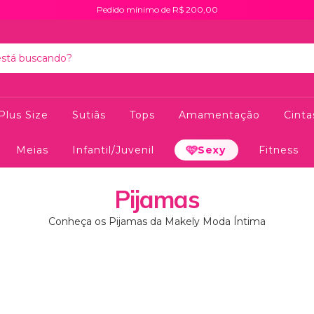
Pedido mínimo de R$ 200,00
Plus Size
Sutiãs
Tops
Amamentação
Cint
Meias
Infantil/Juvenil
Sexy
Fitness
Pijamas
Conheça os Pijamas da Makely Moda Íntima