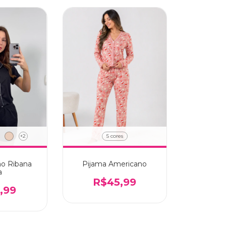
+2
5 cores
ão Ribana
Pijama Americano
a
R$45,99
,99