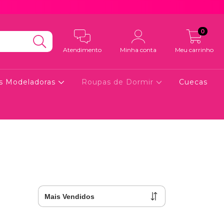
0
Atendimento
Minha conta
Meu carrinho
as Modeladoras
Roupas de Dormir
Cuecas