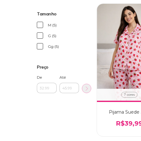
Tamanho
M (5)
G (5)
Gg (5)
Preço
De
Até
7 cores
Pijama Suede 
R$39,9