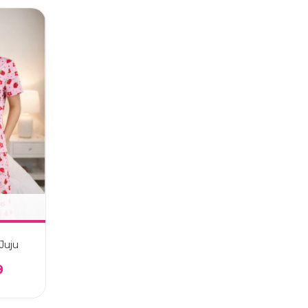
Juju
9