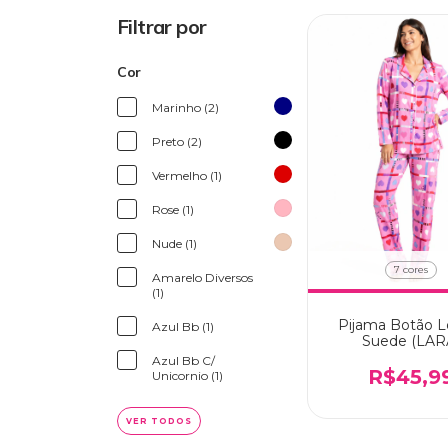
Filtrar por
Cor
Marinho (2)
Preto (2)
Vermelho (1)
Rose (1)
Nude (1)
7 cores
Amarelo Diversos
(1)
Pijama Botão 
Azul Bb (1)
Suede (LAR
Azul Bb C/
R$45,9
Unicornio (1)
VER TODOS