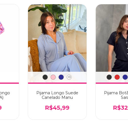
+3
Longo
Pijama Longo Suede
Pijama Bot
A)
Canelado Manu
Sar
9
R$45,99
R$32