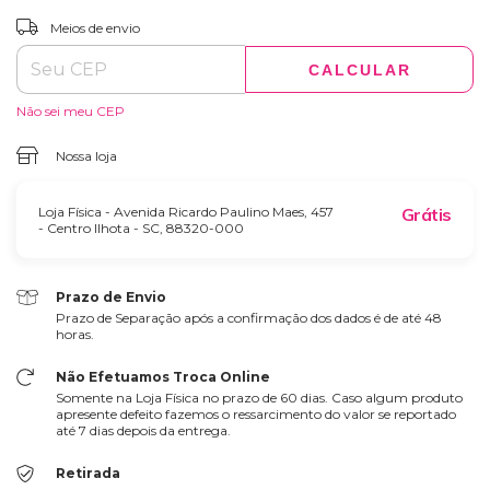
ALTERAR CEP
Entregas para o CEP:
Meios de envio
CALCULAR
Não sei meu CEP
Nossa loja
Loja Física - Avenida Ricardo Paulino Maes, 457
Grátis
- Centro Ilhota - SC, 88320-000
Prazo de Envio
Prazo de Separação após a confirmação dos dados é de até 48
horas.
Não Efetuamos Troca Online
Somente na Loja Física no prazo de 60 dias. Caso algum produto
apresente defeito fazemos o ressarcimento do valor se reportado
até 7 dias depois da entrega.
Retirada