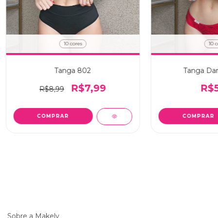
10 cores
10 c
Tanga 802
Tanga Dan
R$7,99
R$5
R$8,99
COMPRAR
COMPRAR
Sobre a Makely