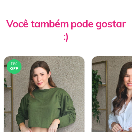
Você também pode gostar
:)
11
%
OFF